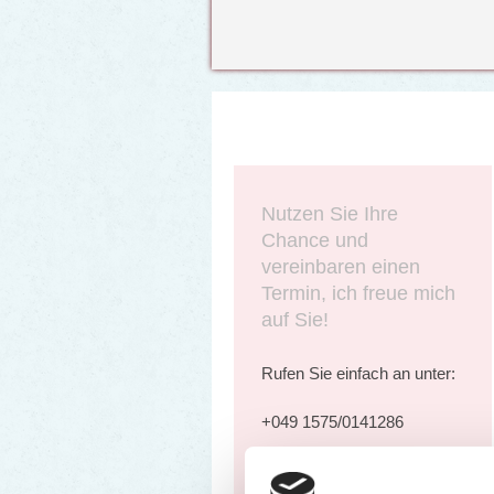
Nutzen Sie Ihre
Chance und
vereinbaren einen
Termin, ich freue mich
auf Sie!
Rufen Sie einfach an unter:
+049 1575/0141286