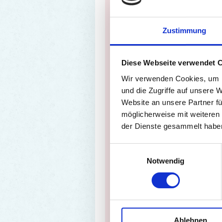
Zustimmung
Diese Webseite verwendet 
Wir verwenden Cookies, um I
und die Zugriffe auf unsere 
Website an unsere Partner fü
E-MAIL
möglicherweise mit weiteren
der Dienste gesammelt habe
oder nutzen Sie mein
Einwilligungsauswahl
Kontaktformular.
Notwendig
Ablehnen