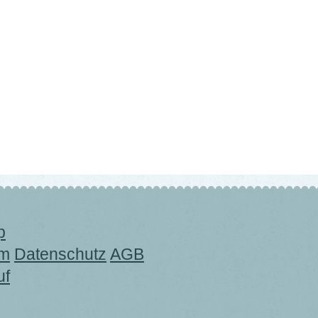
p
um
Datenschutz
AGB
uf